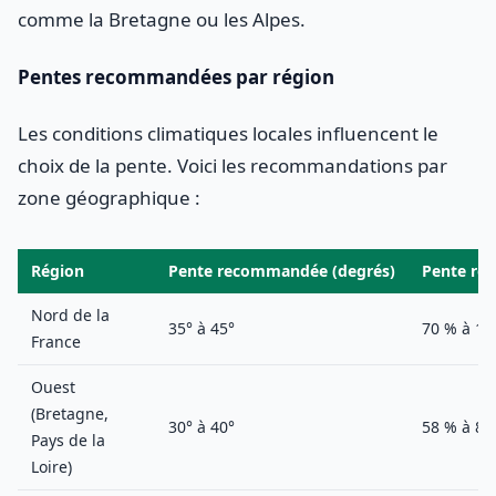
comme la Bretagne ou les Alpes.
Pentes recommandées par région
Les conditions climatiques locales influencent le
choix de la pente. Voici les recommandations par
zone géographique :
Région
Pente recommandée (degrés)
Pente re
Nord de la
35° à 45°
70 % à 10
France
Ouest
(Bretagne,
30° à 40°
58 % à 84
Pays de la
Loire)