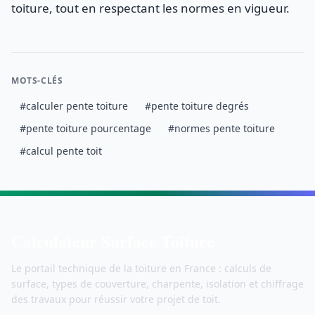
toiture, tout en respectant les normes en vigueur.
MOTS-CLÉS
#calculer pente toiture
#pente toiture degrés
#pente toiture pourcentage
#normes pente toiture
#calcul pente toit
Calculateur Surface Toiture
Le portail technique de la toiture en France : calculs de
surface, types de couverture, charpente, isolation et chiffrage
des travaux pour réussir votre projet de toit.