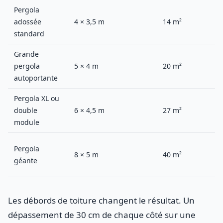
Pergola
adossée
4 × 3,5 m
14 m²
standard
Grande
pergola
5 × 4 m
20 m²
autoportante
Pergola XL ou
double
6 × 4,5 m
27 m²
module
Pergola
8 × 5 m
40 m²
géante
Les débords de toiture changent le résultat. Un
dépassement de 30 cm de chaque côté sur une