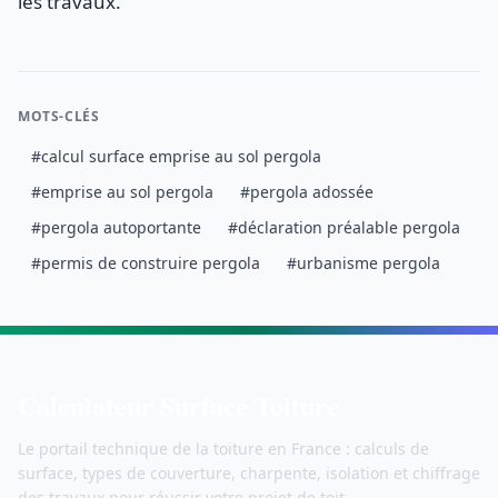
les travaux.
MOTS-CLÉS
#calcul surface emprise au sol pergola
#emprise au sol pergola
#pergola adossée
#pergola autoportante
#déclaration préalable pergola
#permis de construire pergola
#urbanisme pergola
Calculateur Surface Toiture
Le portail technique de la toiture en France : calculs de
surface, types de couverture, charpente, isolation et chiffrage
des travaux pour réussir votre projet de toit.