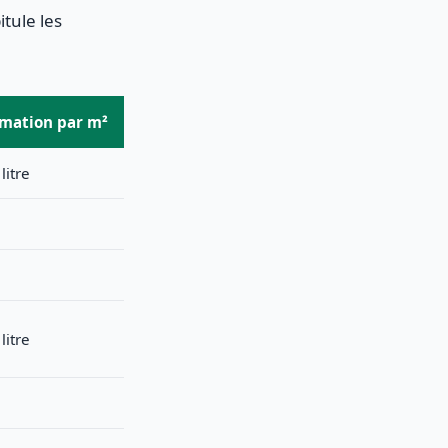
itule les
ation par m²
litre
litre