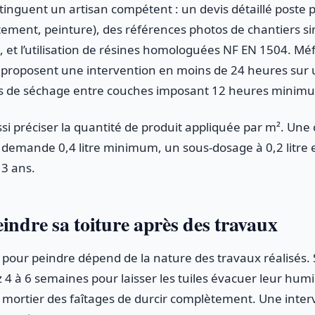
istinguent un artisan compétent : un devis détaillé poste 
tement, peinture), des références photos de chantiers si
, et l’utilisation de résines homologuées NF EN 1504. Mé
i proposent une intervention en moins de 24 heures sur 
ps de séchage entre couches imposant 12 heures minim
ssi préciser la quantité de produit appliquée par m². Un
te demande 0,4 litre minimum, un sous-dosage à 0,2 litre
 3 ans.
ndre sa toiture après des travaux
our peindre dépend de la nature des travaux réalisés. 
4 à 6 semaines pour laisser les tuiles évacuer leur humi
 mortier des faîtages de durcir complètement. Une inter