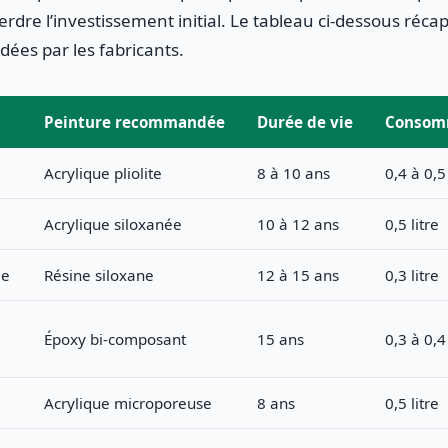
erdre l’investissement initial. Le tableau ci-dessous récap
idées par les fabricants.
Peinture recommandée
Durée de vie
Consomm
Acrylique pliolite
8 à 10 ans
0,4 à 0,5 
Acrylique siloxanée
10 à 12 ans
0,5 litre
le
Résine siloxane
12 à 15 ans
0,3 litre
Époxy bi-composant
15 ans
0,3 à 0,4 
Acrylique microporeuse
8 ans
0,5 litre