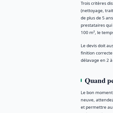
Trois critères d
(nettoyage, trai
de plus de 5 ans
prestataires qu
100 m², le tem
Le devis doit au
finition correc
délavage en 2 à
Quand pei
Le bon moment p
neuve, attendez 
et permettre au