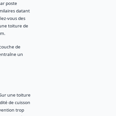
par poste
milaires datant
fiez-vous des
une toiture de
um.
e couche de
 entraîne un
Sur une toiture
dité de cuisson
vention trop